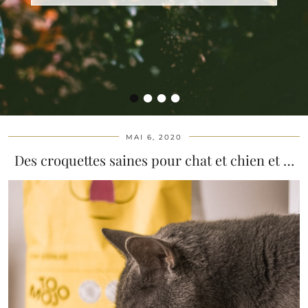
•
•
•
•
MAI 6, 2020
Des croquettes saines pour chat et chien et …