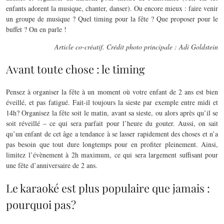
enfants adorent la musique,
chanter
,
danser
).
Ou encore mieux : faire venir
un groupe de musique
? Quel timing pour la fête ? Que proposer pour le
buffet ? On en parle !
Article co-créatif. Crédit photo principale : Adi Goldstein
Avant toute chose : le timing
Pensez
à
organiser
la
fête
à
un moment
où
votre enfant de 2 ans est bien
éveillé, et pas fatigué.
Fait-il toujours la sieste par exemple entre midi et
14h?
Organisez la
fête
soit le
matin
, avant sa sieste, ou alors après qu’il se
soit
réveillé
– ce qui sera parfait pour l’heure du gouter.
Aussi, on sait
qu’un enfant de cet
âge
a tendance
à
se lasser rapidement des choses et n’a
pas besoin que tout dure longtemps pour en profiter pleinement.
Ainsi,
limitez l’
évènement
à
2h maximum, ce qui sera largement suffisant pour
une
fête
d’anniversaire de 2 ans.
Le karaoké est plus populaire que jamais :
pourquoi pas?