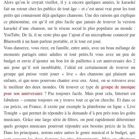
Alors qu’on le croyait vieillot, il y a encore quelques années, le karaoké
fait un retour chez les publics de tout
â
ge – e
t
c’est aussi vrai pour les tout
petits qui connaissent
déjà
quelques chansons
. Une des raisons qui explique
ce phénomène, est qu’il est plus facile que jamais de trouver la version
karaoké d’une chanson, sur le réseau social le plus populaire au monde :
YouTube. De là, il ne reste plus que l’ajout d’un microphone connecté par
Bluetooth à un haut-parleur portable, et le tour est joué.
Vous danserez, vous rirez, en famille, entre amis, avec un beau mélange de
moments partagés entre adultes et tout petits.
Si vous avez un peu de
budget et envie d’ajouter un bon lot de
paillettes
à
cet anniversaire des 2
ans pour qu’il soit inoubliable, l’idéal est certainement de trouver un
groupe qui
puisse
venir jouer « live » des chansons qui plaisent aux
enfants, et que nous pourrons chanter avec eux.
Ainsi, on se retrouve avec
le meilleur des deux mondes. Où trouver ce type de
groupe de musique
pour son anniversaire
? Pas toujours facile. Mais pour cela, Internet est
fabuleux – comme toujours on y trouve tout ce qu’on cherche. Et dans ce
cas précis, en France, il existe par exemple l
a plateforme en ligne « Live
Tonight » qui permet de répondre à la demande d’à peu près tous les goûts
musicaux. Grâce une large série de filtres, on peut rapidement déterminer
quels groupes musicaux pourront répondre aux besoins précis de la fête.
Dans les principaux, notons entre autres le genre musical et le budget, qui
sont souvent les deux facteurs les plus déterminants. Mais on effectuera