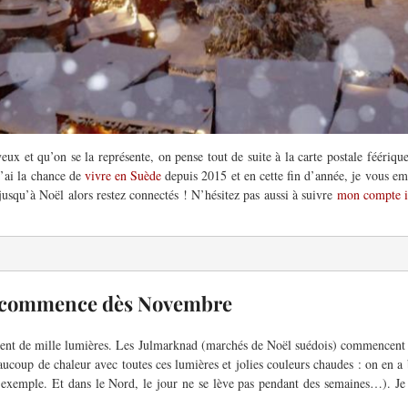
eux et qu’on se la représente, on pense tout de suite
à
la carte postale féérique,
J’ai la chance de
vivre en Suède
depuis 2015 et en cette fin d’année
, je vous e
 jusqu’
à
Noël alors restez connectés !
N’hésitez pas aussi
à
suivre
mon compte i
e commence dès Novembre
ent de mille lumières.
Les
Julmarknad
(marchés de Noël
suédois
) commencen
aucoup de chaleur avec toutes
ces
lumières
et jolies couleurs chaudes : on en a 
 exemple. Et dans le Nord, le jour ne se lève pas pendant des semaines…).
Je