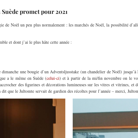
n Suède promet pour 2021
ie de Noël un peu plus normalement : les marchés de Noël, la possibilité d’alle
le et dont j’ai le plus hâte cette année :
ue dimanche une bougie d’un
Adventsljusstake
(un chandelier de Noël) jusqu’à 
que a le même en Suède (
celui-ci
) et
à partir
de la
mi/
fin
novembre
on le voi
accrocher des figurines et décorations lumineuses sur les vitres et vitrines, et 
n dit que le
Jultomte
servait de gardien des récoltes pour l’année –
merci,
Julto