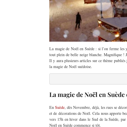
La magie de Noël en Suède : si l’on ferme les y
tout plein de
belle
neige
blanche.
Magnifique !
Il y aura plusieurs articles sur ce thème publiés
la magie de Noël
suédoise
.
La magie de Noël en Suèd
En
Suède
, dès Novembre, déjà, les rues se décor
et de
décorations
de
Noël
.
Cela nous apporte be
vers 15h en hiver dans le Sud de la Suède, par
Noël
en
Suède
commence
si tôt
.