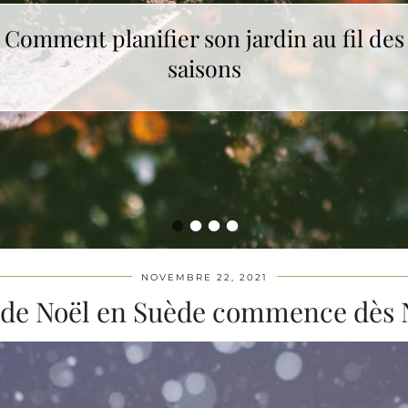
Comment choisir le cadeau de Noël idéa
Comment planifier son jardin au fil des
saisons
?
•
•
•
•
NOVEMBRE 22, 2021
 de Noël en Suède commence dès