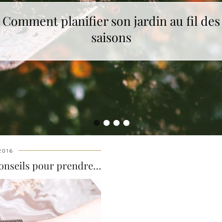
Comment planifier son jardin au fil des
saisons
•
•
•
•
2016
Mes filtres Instagram et mes conseils pour prendre …