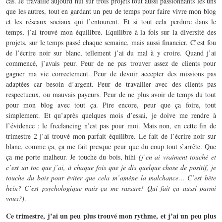
cas. Je travaille aujourd’hui sur trois projets tout aussi passionnants les uns
que les autres, tout en gardant un peu de temps pour faire vivre mon blog
et les réseaux sociaux qui l’entourent. Et si tout cela perdure dans le
temps, j’ai trouvé mon équilibre. Equilibre à la fois sur la diversité des
projets, sur le temps passé chaque semaine, mais aussi financier. C’est fou
de l’écrire noir sur blanc, tellement j’ai du mal à y croire. Quand j’ai
commencé, j’avais peur. Peur de ne pas trouver assez de clients pour
gagner ma vie correctement. Peur de devoir accepter des missions pas
adaptées car besoin d’argent. Peur de travailler avec des clients pas
respectueux, ou mauvais payeurs. Peur de ne plus avoir de temps du tout
pour mon blog avec tout ça. Pire encore, peur que ça foire, tout
simplement. Et qu’après quelques mois d’essai, je doive me rendre à
l’évidence : le freelancing n’est pas pour moi. Mais non, en cette fin de
trimestre 2 j’ai trouvé mon parfait équilibre. Le fait de l’écrire noir sur
blanc, comme ça, ça me fait presque peur que du coup tout s’arrête. Que
ça me porte malheur. Je touche du bois, hihi
(j’en ai vraiment touché et
c’est un toc que j’ai, à chaque fois que je dis quelque chose de positif, je
touche du bois pour éviter que cela m’amène la malchance… C’est bête
hein? C’est psychologique mais ça me rassure! Qui fait ça aussi parmi
vous?)
.
Ce trimestre, j’ai un peu plus trouvé mon rythme, et j’ai un peu plus