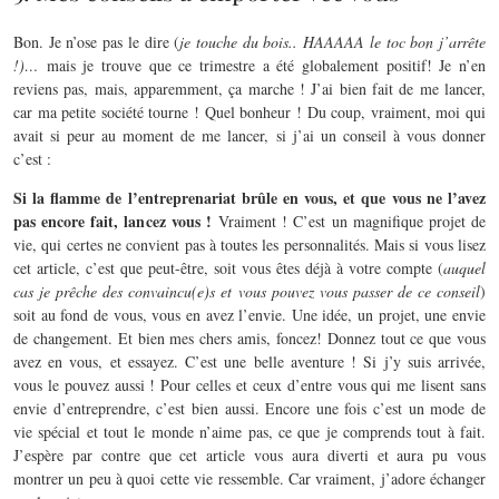
Bon. Je n’ose pas le dire (
je touche du bois.. HAAAAA le toc bon j’arrête
!)…
mais je trouve que ce trimestre a été globalement positif! Je n’en
reviens pas, mais, apparemment, ça marche ! J’ai bien fait de me lancer,
car ma petite société tourne ! Quel bonheur ! Du coup, vraiment, moi qui
avait si peur au moment de me lancer, si j’ai un conseil à vous donner
c’est :
Si la flamme de l’entreprenariat brûle en vous, et que vous ne l’avez
pas encore fait, lancez vous !
Vraiment ! C’est un magnifique projet de
vie, qui certes ne convient pas à toutes les personnalités. Mais si vous lisez
cet article, c’est que peut-être, soit vous êtes déjà à votre compte (
auquel
cas je prêche des convaincu(e)s et vous pouvez vous passer de ce conseil
)
soit au fond de vous, vous en avez l’envie. Une idée, un projet, une envie
de changement. Et bien mes chers amis, foncez! Donnez tout ce que vous
avez en vous, et essayez. C’est une belle aventure ! Si j’y suis arrivée,
vous le pouvez aussi ! Pour celles et ceux d’entre vous qui me lisent sans
envie d’entreprendre, c’est bien aussi. Encore une fois c’est un mode de
vie spécial et tout le monde n’aime pas, ce que je comprends tout à fait.
J’espère par contre que cet article vous aura diverti et aura pu vous
montrer un peu à quoi cette vie ressemble. Car vraiment, j’adore échanger