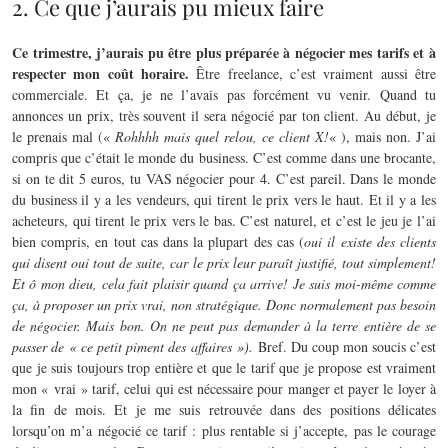
2. Ce que j’aurais pu mieux faire
Ce trimestre, j’aurais pu être plus préparée à négocier mes tarifs et à
respecter mon coût horaire.
Être freelance, c’est vraiment aussi être
commerciale. Et ça, je ne l’avais pas forcément vu venir. Quand tu
annonces un prix, très souvent il sera négocié par ton client. Au début, je
le prenais mal («
Rohhhh mais quel relou, ce client X!
« ), mais non. J’ai
compris que c’était le monde du business. C’est comme dans une brocante,
si on te dit 5 euros, tu VAS négocier pour 4. C’est pareil. Dans le monde
du business il y a les vendeurs, qui tirent le prix vers le haut. Et il y a les
acheteurs, qui tirent le prix vers le bas. C’est naturel, et c’est le jeu je l’ai
bien compris, en tout cas dans la plupart des cas (
oui il existe des clients
qui disent oui tout de suite, car le prix leur paraît justifié, tout simplement!
Et ô mon dieu, cela fait plaisir quand ça arrive! Je suis moi-même comme
ça, à proposer un prix vrai, non stratégique. Donc normalement pas besoin
de négocier. Mais bon. On ne peut pas demander à la terre entière de se
passer de « ce petit piment des affaires »).
Bref. Du coup mon soucis c’est
que je suis toujours trop entière et que le tarif que je propose est vraiment
mon « vrai » tarif, celui qui est nécessaire pour manger et payer le loyer à
la fin de mois. Et je me suis retrouvée dans des positions délicates
lorsqu’on m’a négocié ce tarif : plus rentable si j’accepte, pas le courage