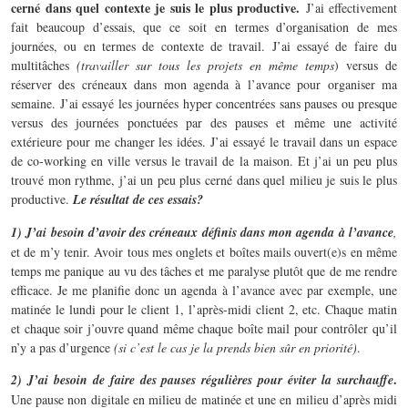
cerné dans quel contexte je suis le plus productive.
J’ai effectivement
fait beaucoup d’essais, que ce soit en termes d’organisation de mes
journées, ou en termes de contexte de travail. J’ai essayé de faire du
multitâches
(travailler sur tous les projets en même temps
) versus de
réserver des créneaux dans mon agenda à l’avance pour organiser ma
semaine. J’ai essayé les journées hyper concentrées sans pauses ou presque
versus des journées ponctuées par des pauses et même une activité
extérieure pour me changer les idées. J’ai essayé le travail dans un espace
de co-working en ville versus le travail de la maison. Et j’ai un peu plus
trouvé mon rythme, j’ai un peu plus cerné dans quel milieu je suis le plus
productive.
Le résultat de ces essais?
1) J’ai besoin d’avoir des créneaux définis dans mon agenda à l’avance
,
et de m’y tenir. Avoir tous mes onglets et boîtes mails ouvert(e)s en même
temps me panique au vu des tâches et me paralyse plutôt que de me rendre
efficace. Je me planifie donc un agenda à l’avance avec par exemple, une
matinée le lundi pour le client 1, l’après-midi client 2, etc. Chaque matin
et chaque soir j’ouvre quand même chaque boîte mail pour contrôler qu’il
n’y a pas d’urgence
(si c’est le cas je la prends bien sûr en priorité)
.
.
2) J’ai besoin de faire des pauses régulières pour éviter la surchauffe
Une pause non digitale en milieu de matinée et une en milieu d’après midi