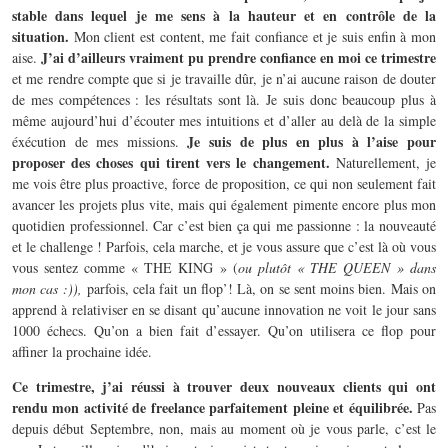
stable dans lequel je me sens à la hauteur et en contrôle de la
situation.
Mon client est content, me fait confiance et je suis enfin à mon
J’ai d’ailleurs vraiment pu prendre confiance en moi ce trimestre
aise.
et me rendre compte que si je travaille dûr, je n’ai aucune raison de douter
de mes compétences : les résultats sont là. Je suis donc beaucoup plus à
même aujourd’hui d’écouter mes intuitions et d’aller au delà de la simple
Je suis de plus en plus à l’aise pour
éxécution de mes missions.
proposer des choses qui tirent vers le changement.
Naturellement, je
me vois être plus proactive, force de proposition, ce qui non seulement fait
avancer les projets plus vite, mais qui également pimente encore plus mon
quotidien professionnel. Car c’est bien ça qui me passionne : la nouveauté
et le challenge ! Parfois, cela marche, et je vous assure que c’est là où vous
vous sentez comme « THE KING » (
ou plutôt « THE QUEEN » dans
mon cas :)),
parfois, cela fait un flop’! Là, on se sent moins bien. Mais on
apprend à relativiser en se disant qu’aucune innovation ne voit le jour sans
1000 échecs. Qu’on a bien fait d’essayer. Qu’on utilisera ce flop pour
affiner la prochaine idée.
Ce trimestre, j’ai réussi à trouver deux nouveaux clients qui ont
rendu mon activité de freelance parfaitement pleine et équilibrée.
Pas
depuis début Septembre, non, mais au moment où je vous parle, c’est le