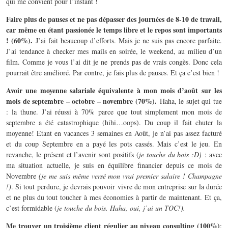
qui me convient pour l’instant !
Faire plus de pauses et ne pas dépasser des journées de 8-10 de travail,
car
même en étant passionée le temps libre et le repos sont importants
! (60%).
J’ai fait beaucoup d’efforts. Mais je ne suis pas encore parfaite.
J’ai tendance à checker mes mails en soirée, le weekend, au milieu d’un
film. Comme je vous l’ai dit je ne prends pas de vrais congès. Donc cela
pourrait être amélioré. Par contre, je fais plus de pauses. Et ça c’est bien !
Avoir une moyenne salariale équivalente à mon mois d’août sur les
mois de septembre – octobre – novembre (70%).
Haha, le sujet qui tue
: la thune. J’ai réussi à 70% parce que tout simplement mon mois de
septembre a été catastrophique (hihi…oops). Du coup il fait chuter la
moyenne! Etant en vacances 3 semaines en Août, je n’ai pas assez facturé
et du coup Septembre en a payé les pots cassés. Mais c’est le jeu. En
revanche, le présent et l’avenir sont positifs (
je touche du bois :D)
: avec
ma situation actuelle, je suis en équilibre financier depuis ce mois de
Novembre
(je me suis même versé mon vrai premier salaire ! Champagne
!)
. Si tout perdure, je devrais pouvoir vivre de mon entreprise sur la durée
et ne plus du tout toucher à mes économies à partir de maintenant. Et ça,
c’est formidable (
je touche du bois. Haha, oui, j’ai un TOC!).
Me trouver un troisième client régulier au niveau consulting (100%)
: