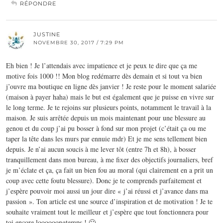
RÉPONDRE
JUSTINE
NOVEMBRE 30, 2017 / 7:29 PM
Eh bien ! Je l’attendais avec impatience et je peux te dire que ça me
motive fois 1000 !! Mon blog redémarre dès demain et si tout va bien
j’ouvre ma boutique en ligne dès janvier ! Je reste pour le moment salariée
(maison à payer haha) mais le but est également que je puisse en vivre sur
le long terme. Je te rejoins sur plusieurs points, notamment le travail à la
maison. Je suis arrêtée depuis un mois maintenant pour une blessure au
genou et du coup j’ai pu bosser à fond sur mon projet (c’était ça ou me
taper la tête dans les murs par ennuie mdr) Et je me sens tellement bien
depuis. Je n’ai aucun soucis à me lever tôt (entre 7h et 8h), à bosser
tranquillement dans mon bureau, à me fixer des objectifs journaliers, bref
je m’éclate et ça, ça fait un bien fou au moral (qui clairement en a prit un
coup avec cette foutu blessure). Donc je te comprends parfaitement et
j’espère pouvoir moi aussi un jour dire « j’ai réussi et j’avance dans ma
passion ». Ton article est une source d’inspiration et de motivation ! Je te
souhaite vraiment tout le meilleur et j’espère que tout fonctionnera pour
toi encore loooooongtemps ! 🙂