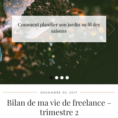
Comment choisir le cadeau de Noël idéal
Comment planifier son jardin au fil des
saisons
?
•
•
•
•
NOVEMBRE 30, 2017
Bilan de ma vie de freelance –
trimestre 2