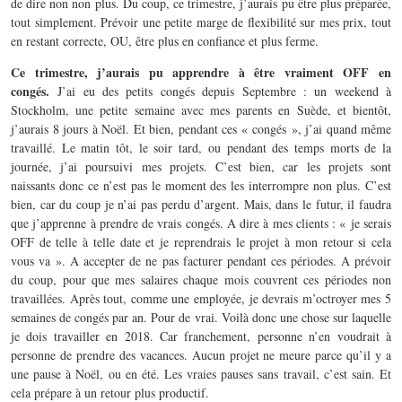
de dire non non plus. Du coup, ce trimestre, j’aurais pu être plus préparée,
tout simplement. Prévoir une petite marge de flexibilité sur mes prix, tout
en restant correcte, OU, être plus en confiance et plus ferme.
Ce trimestre, j’aurais pu apprendre à être vraiment OFF en
congés.
J’ai eu des petits congés depuis Septembre : un weekend à
Stockholm, une petite semaine avec mes parents en Suède, et bientôt,
j’aurais 8 jours à Noël. Et bien, pendant ces « congés », j’ai quand même
travaillé. Le matin tôt, le soir tard, ou pendant des temps morts de la
journée, j’ai poursuivi mes projets. C’est bien, car les projets sont
naissants donc ce n’est pas le moment des les interrompre non plus. C’est
bien, car du coup je n’ai pas perdu d’argent. Mais, dans le futur, il faudra
que j’apprenne à prendre de vrais congés. A dire à mes clients : « je serais
OFF de telle à telle date et je reprendrais le projet à mon retour si cela
vous va ». A accepter de ne pas facturer pendant ces périodes. A prévoir
du coup, pour que mes salaires chaque mois couvrent ces périodes non
travaillées. Après tout, comme une employée, je devrais m’octroyer mes 5
semaines de congés par an. Pour de vrai. Voilà donc une chose sur laquelle
je dois travailler en 2018. Car franchement, personne n’en voudrait à
personne de prendre des vacances. Aucun projet ne meure parce qu’il y a
une pause à Noël, ou en été. Les vraies pauses sans travail, c’est sain. Et
cela prépare à un retour plus productif.