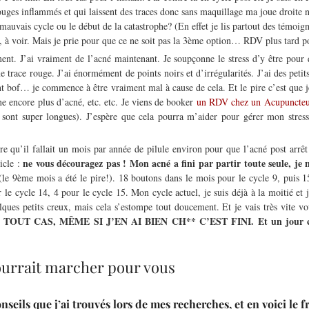
ouges inflammés et qui laissent des traces donc sans maquillage ma joue droite n
un mauvais cycle ou le début de la catastrophe? (En effet je lis partout des témo
à voir. Mais je prie pour que ce ne soit pas la 3ème option… RDV plus tard po
t. J’ai vraiment de l’acné maintenant. Je soupçonne le stress d’y être pour q
e trace rouge. J’ai énormément de points noirs et d’irrégularités. J’ai des petit
 bof… je commence à être vraiment mal à cause de cela. Et le pire c’est que je
nne encore plus d’acné, etc. etc. Je viens de booker
un RDV chez un Acupuncte
es sont super longues). J’espère que cela pourra m’aider pour gérer mon stres
e qu’il fallait un mois par année de pilule environ pour que l’acné post arrêt 
ne vous découragez pas ! Mon acné a fini par partir toute seule, je 
ticle :
e 9ème mois a été le pire!). 18 boutons dans le mois pour le cycle 9, puis 15
ur le cycle 14, 4 pour le cycle 15. Mon cycle actuel, je suis déjà à la moit
ques petits creux, mais cela s’estompe tout doucement. Et je vais très vite vo
 EN TOUT CAS, MÊME SI J’EN AI BIEN CH** C’EST FINI. Et un jour ce
!
pourrait marcher pour vous
seils que j’ai trouvés lors de mes recherches, et en voici le f