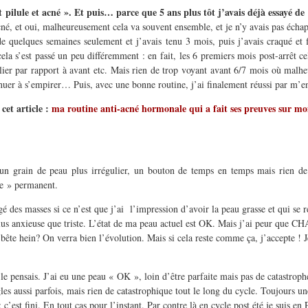
ilule et acné ». Et puis… parce que 5 ans plus tôt j’avais déjà essayé de l’
cné, et oui, malheureusement cela va souvent ensemble, et je n’y avais pas éch
de quelques semaines seulement et j’avais tenu 3 mois, puis j’avais craqué et f
la s’est passé un peu différemment : en fait, les 6 premiers mois post-arrêt cel
ier par rapport à avant etc. Mais rien de trop voyant avant 6/7 mois où malh
tinuer à s’empirer… Puis, avec une bonne routine, j’ai finalement réussi par m’
cet article :
ma routine anti-acné hormonale qui a fait ses preuves sur moi
un grain de peau plus irrégulier, un bouton de temps en temps mais rien de
re » permanent.
é des masses si ce n’est que j’ai l’impression d’avoir la peau grasse et qui se r
 plus anxieuse que triste. L’état de ma peau actuel est OK. Mais j’ai peur que
ête hein? On verra bien l’évolution. Mais si cela reste comme ça, j’accepte ! Je
le pensais. J’ai eu une peau « OK », loin d’être parfaite mais pas de catastrop
les aussi parfois, mais rien de catastrophique tout le long du cycle. Toujours u
t : c’est fini. En tout cas pour l’instant. Par contre là en cycle post été je s