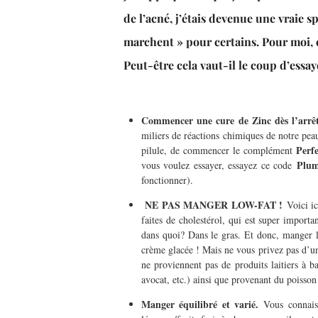
de l’acné, j’étais devenue une vraie s
marchent » pour certains. Pour moi, ce
Peut-être cela vaut-il le coup d’essa
Commencer une cure de Zinc dès l’arrêt,
miliers de réactions chimiques de notre pea
Perf
pilule, de commencer le complément
Plu
vous voulez essayer, essayez ce code
fonctionner).
NE PAS MANGER LOW-FAT !
Voici ic
faites de cholestérol, qui est super impor
dans quoi? Dans le gras. Et donc, manger l
crème glacée ! Mais ne vous privez pas d’un
ne proviennent pas de produits laitiers à b
avocat, etc.) ainsi que provenant du poisson
Manger équilibré et varié.
Vous connais