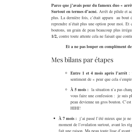
Parce que j’avais peur du fameux duo « arrêt p
Surtout en termes d’acné.
Arrêt de pilule et a
plus. La dernière fois, c’était apparu au bout 
reprendre n’était plus une option pour moi. Et ce
boutons, un grain de peau beaucoup plus irrégul
1/2,
contre toute attente cela ne faisait que con
Et a ne pas louper en complément de 
Mes bilans par étapes
Entre 1 et 4 mois après l’arrêt
: 
sentiment de « peur que cela s’empi
À 5 mois :
la situation n’a pas chang
vous faire une confession : je suis
peau devienne un gros bouton. C’est b
HIHI!
À 7 mois :
j’ai passé l’été mieux que je ne 
moment de l’ovulation surtout, avant les règ
fait une raison. Ma peau toute lisse d’avan