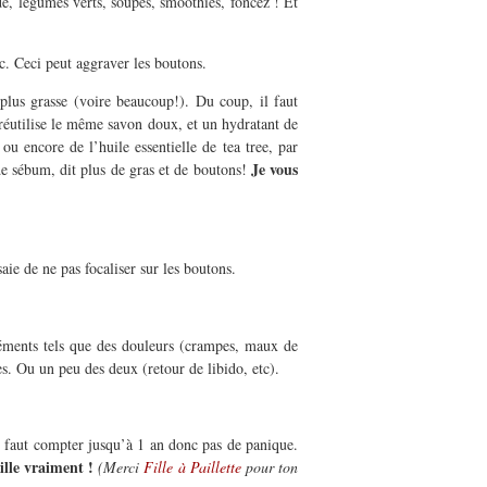
ade, légumes verts, soupes, smoothies, foncez ! Et
etc. Ceci peut aggraver les boutons.
 plus grasse (voire beaucoup!). Du coup, il faut
réutilise le même savon doux, et un hydratant de
ou encore de l’huile essentielle de tea tree, par
Je vous
de sébum, dit plus de gras et de boutons!
ie de ne pas focaliser sur les boutons.
gréments tels que des douleurs (crampes, maux de
s. Ou un peu des deux (retour de libido, etc).
il faut compter jusqu’à 1 an donc pas de panique.
eille vraiment !
(Merci
Fille à Paillette
pour ton