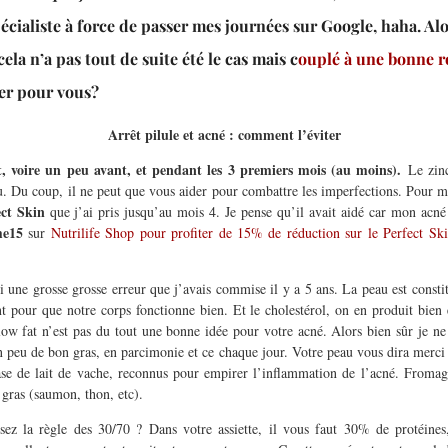
pécialiste à force de passer mes journées sur Google, haha. Alo
la n’a pas tout de suite été le cas mais c
ouplé à une bonne r
yer pour vous?
Arrêt pilule et acné : comment l’éviter
 voire un peu avant, et pendant les 3 premiers mois (au moins).
Le zinc
u. Du coup, il ne peut que vous aider pour combattre les imperfections. Pour ma
ect Skin
que j’ai pris jusqu’au mois 4. Je pense qu’il avait aidé car mon acné
me15
sur
Nutrilife Shop pour profiter de 15% de réduction sur le Perfect S
i une grosse grosse erreur que j’avais commise il y a 5 ans. La peau est constitu
tant pour que notre corps fonctionne bien. Et le cholestérol, on en produit b
ow fat n’est pas du tout une bonne idée pour votre acné. Alors bien sûr je ne
 peu de bon gras, en parcimonie et ce chaque jour. Votre peau vous dira merci !
ase de lait de vache, reconnus pour empirer l’inflammation de l’acné. Fromage 
 gras (saumon, thon, etc).
sez la règle des 30/70 ? Dans votre assiette, il vous faut 30% de protéine