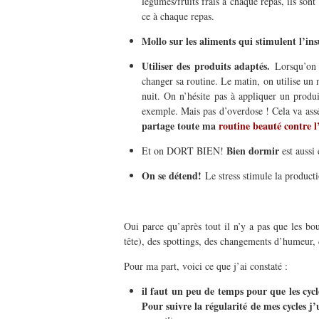
légumes/fruits frais à chaque repas, ils sont
ce à chaque repas.
Mollo sur les aliments qui stimulent l’insu
Utiliser des produits adaptés.
Lorsqu’on 
changer sa routine. Le matin, on utilise un
nuit. On n’hésite pas à appliquer un produit
exemple. Mais pas d’overdose ! Cela va asséc
partage toute ma
routine beauté contre l
Bien dormir
Et on DORT BIEN!
est aussi 
On se détend!
Le stress stimule la producti
Oui parce qu’après tout il n’y a pas que les bo
tête), des spottings, des changements d’humeur, 
Pour ma part, voici ce que j’ai constaté :
il faut un peu de temps pour que les cycl
Pour suivre la régularité de mes cycles j’