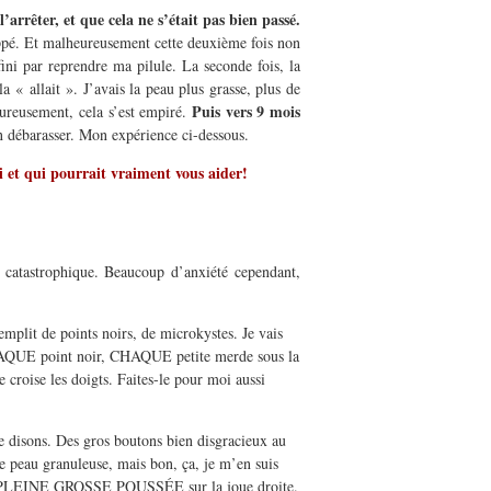
arrêter, et que cela ne s’était pas bien passé.
appé. Et malheureusement cette deuxième fois non
ini par reprendre ma pilule. La seconde fois, la
a « allait ». J’avais la peau plus grasse, plus de
Puis vers 9 mois
eureusement, cela s’est empiré.
en débarasser. Mon expérience ci-dessous.
 et qui pourrait vraiment vous aider!
 catastrophique. Beaucoup d’anxiété cependant,
emplit de points noirs, de microkystes. Je vais
 CHAQUE point noir, CHAQUE petite merde sous la
 croise les doigts. Faites-le pour moi aussi
he disons. Des gros boutons bien disgracieux au
ne peau granuleuse, mais bon, ça, je m’en suis
uis en PLEINE GROSSE POUSSÉE sur la joue droite.