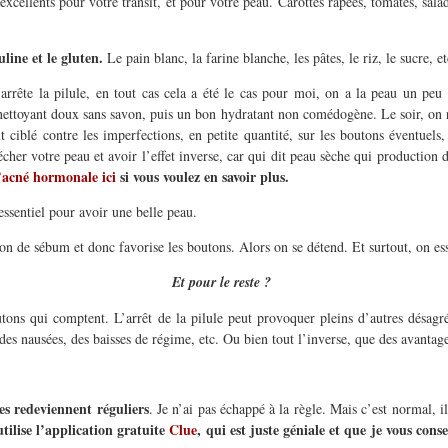
 excellents pour votre transit, et pour votre peau. Carottes rapées, tomates, sal
line et le gluten.
Le pain blanc, la farine blanche, les pâtes, le riz, le sucre, 
arrête la pilule, en tout cas cela a été le cas pour moi, on a la peau un peu
 nettoyant doux sans savon, puis un bon hydratant non comédogène. Le soir, on 
 ciblé contre les imperfections, en petite quantité, sur les boutons éventuels, 
her votre peau et avoir l’effet inverse, car qui dit peau sèche qui production 
’acné hormonale ici
si vous voulez en savoir plus.
essentiel pour avoir une belle peau.
on de sébum et donc favorise les boutons. Alors on se détend. Et surtout, on essa
Et pour le reste ?
utons qui comptent. L’arrêt de la pilule peut provoquer pleins d’autres désa
des nausées, des baisses de régime, etc. Ou bien tout l’inverse, que des avantage
es redeviennent réguliers
. Je n’ai pas échappé à la règle. Mais c’est normal, 
utilise l’application gratuite
Clue
, qui est juste géniale et que je vous cons