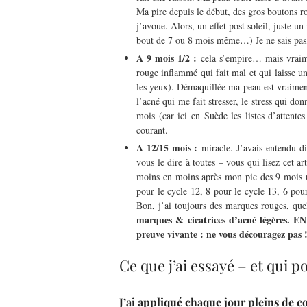
Ma pire depuis le début, des gros boutons r
j’avoue. Alors, un effet post soleil, juste 
bout de 7 ou 8 mois même…) Je ne sais pas, 
A 9 mois 1/2 :
cela s’empire… mais vraimen
rouge inflammé qui fait mal et qui laisse un
les yeux). Démaquillée ma peau est vraiment
l’acné qui me fait stresser, le stress qui do
mois (car ici en Suède les listes d’attent
courant.
A 12/15 mois :
miracle. J’avais entendu dir
vous le dire à toutes – vous qui lisez cet ar
moins en moins après mon pic des 9 mois (l
pour le cycle 12, 8 pour le cycle 13, 6 po
Bon, j’ai toujours des marques rouges, quel
marques & cicatrices d’acné légères.
preuve vivante : ne vous découragez pas 
Ce que j’ai essayé – et qui 
J’ai appliqué chaque jour pleins de con