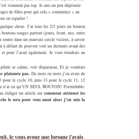
’est vraiment pas top. Je suis un peu déprimée
ignages de filles pour qui cela « commence » au
ur en reparler !
uelque chose. J’ai tous les 2/3 jours un bouton
s boutons rouges partout (joues, front, nez, entre
 rentre dans un mauvais cercle vicieux, à savoir
ur
à défaut de pouvoir voir un dermato avant des
s et pour l’acné également. Je vous tiendrais au
pilule se calme, voir disparaisse. Et je voudrais
ne plaisante pas.
De mois en mois j’en avais de
 pour le cycle 10, puis 13 pour le cycle 11, 12
ié et je n’ai eu qu’UN SEUL BOUTON! Formidable.
comment atténuer les
us rédiger un article sur
la le sera pour vous aussi
alors
j’en suis la
ruit. Je vous avoue que lorsque j’avais