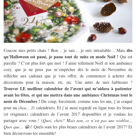
dès
Coucou mes petits chats ! Bon… je sais… je suis intraitable… Mais
qu’Halloween est passé, je passe tout de suite en mode Noël !
Qui est
pareille ? C’est plus fort que moi ! J’aime tellement Noël et son ambiance
cozy, que je ne peux pas m’empêcher dès le mois de Novembre de
réfléchir aux cadeaux que je vais offrir, de commencer à acheter des
décorations pour la maison, etc. etc. Une autre de mes faiblesses ?
Trouver LE meilleur calendrier de l’avent qui m’aidera à patienter
avant les fêtes, et qui me mettra dans une ambiance Christmas tout le
mois de Décembre !
Du coup, forcément, comme tous les ans, j’ai craqué
pour un (
heu… 2
) calendriers. Et j’ai aussi regardé en ligne tous les beaux
(et originaux) calendriers de l’avent 2017 disponibles et je voulais les
partager avec vous ! (
Quoi, chéri? Mais non, ce n’est pas une wishlist…
Quoi que… 😀
)! Quels sont les plus beaux calendriers de l’avent 2017? Et
bien découvrons-les ensemble!