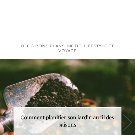
BLOG BONS PLANS, MODE, LIFESTYLE ET
VOYAGE
Comment choisir le cadeau de Noël idéal
Comment planifier son jardin au fil des
saisons
?