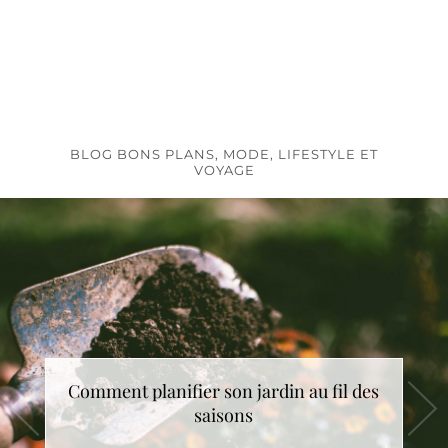
BLOG BONS PLANS, MODE, LIFESTYLE ET
VOYAGE
Comment choisir le cadeau de Noël idéal
Comment planifier son jardin au fil des
saisons
?