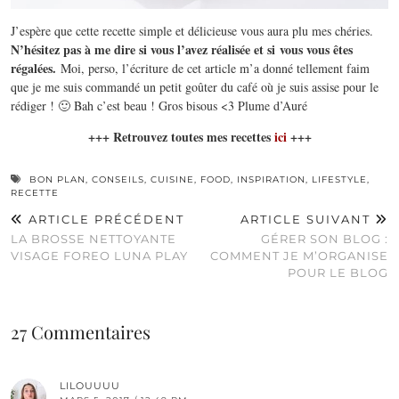
J’espère que cette recette simple et délicieuse vous aura plu mes chéries.
N’hésitez pas à me dire si vous l’avez réalisée et si vous vous êtes
régalées.
Moi, perso, l’écriture de cet article m’a donné tellement faim
que je me suis commandé un petit goûter du café où je suis assise pour le
rédiger ! 🙂 Bah c’est beau ! Gros bisous <3 Plume d’Auré
+++ Retrouvez toutes mes recettes
ici
+++
BON PLAN
,
CONSEILS
,
CUISINE
,
FOOD
,
INSPIRATION
,
LIFESTYLE
,
RECETTE
ARTICLE PRÉCÉDENT
ARTICLE SUIVANT
LA BROSSE NETTOYANTE
GÉRER SON BLOG :
VISAGE FOREO LUNA PLAY
COMMENT JE M’ORGANISE
POUR LE BLOG
27 Commentaires
LILOUUUU