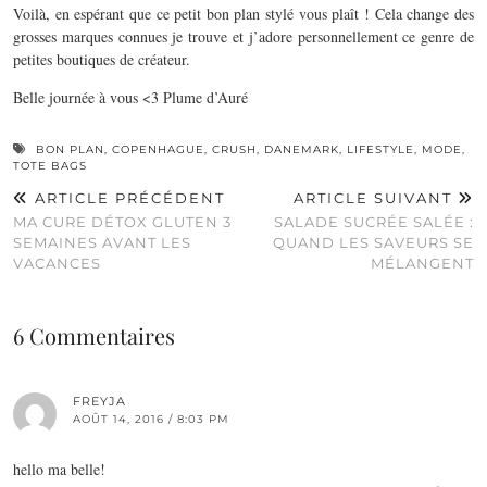
Voilà, en espérant que ce petit bon plan stylé vous plaît ! Cela change des
grosses marques connues je trouve et j’adore personnellement ce genre de
petites boutiques de créateur.
Belle journée à vous <3 Plume d’Auré
BON PLAN
,
COPENHAGUE
,
CRUSH
,
DANEMARK
,
LIFESTYLE
,
MODE
,
TOTE BAGS
ARTICLE PRÉCÉDENT
ARTICLE SUIVANT
MA CURE DÉTOX GLUTEN 3
SALADE SUCRÉE SALÉE :
SEMAINES AVANT LES
QUAND LES SAVEURS SE
VACANCES
MÉLANGENT
6 Commentaires
FREYJA
AOÛT 14, 2016 / 8:03 PM
hello ma belle!