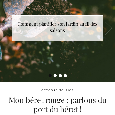
Comment choisir le cadeau de Noël idéal
?
•
•
•
•
OCTOBRE 30, 2017
Mon béret rouge : parlons du
port du béret !