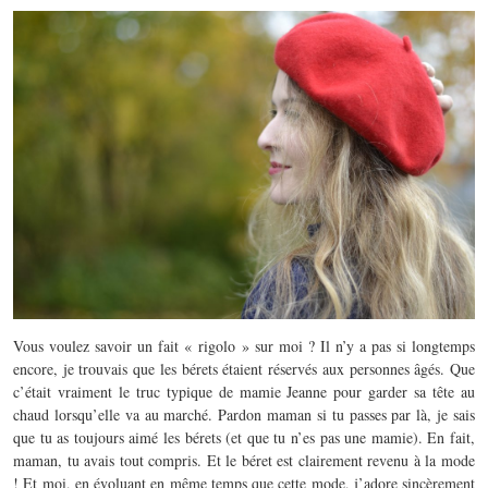
Vous voulez savoir un fait « rigolo » sur moi ? Il n’y a pas si longtemps
encore, je trouvais que les bérets étaient réservés aux personnes âgés. Que
c’était vraiment le truc typique de mamie Jeanne pour garder sa tête au
chaud lorsqu’elle va au marché. Pardon maman si tu passes par là, je sais
que tu as toujours aimé les bérets (et que tu n’es pas une mamie). En fait,
maman, tu avais tout compris. Et le béret est clairement revenu à la mode
! Et moi, en évoluant en même temps que cette mode, j’adore sincèrement