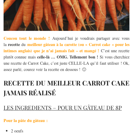
Coucou tout le monde !
Aujourd’hui je voudrais partager avec vous
recette
meilleur gâteau à la carotte (ou « Carrot cake » pour les
la
du
intimes anglais) que je n’ai jamais fait – et mangé !
C’est une recette
celle-là … OMG. Tellement bon !
plutôt connue mais
Si vous cherchiez
une recette de Carrot Cake, c’est juste CELLE-LA qu’il faut utiliser ! Ok,
assez parlé, courez voir la recette en dessous ! 🙂
RECETTE DU MEILLEUR CARROT CAKE
JAMAIS RÉALISÉ
LES INGREDIENTS – POUR UN GÂTEAU DE 8P
Pour la pâte du gâteau :
2 oeufs