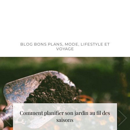
BLOG BONS PLANS, MODE, LIFESTYLE ET
VOYAGE
Comment choisir le cadeau de Noël idéal
Comment planifier son jardin au fil des
saisons
?