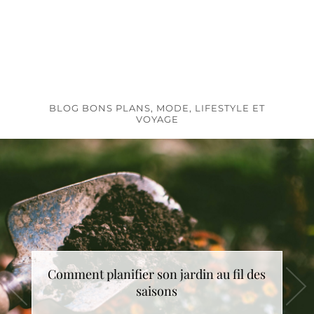
BLOG BONS PLANS, MODE, LIFESTYLE ET
VOYAGE
Comment choisir le cadeau de Noël idéal
Comment planifier son jardin au fil des
saisons
?