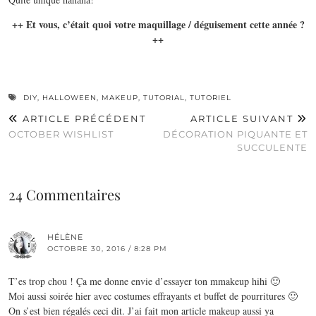
++ Et vous, c’était quoi votre maquillage / déguisement cette année ?
++
DIY
,
HALLOWEEN
,
MAKEUP
,
TUTORIAL
,
TUTORIEL
ARTICLE PRÉCÉDENT
ARTICLE SUIVANT
OCTOBER WISHLIST
DÉCORATION PIQUANTE ET
SUCCULENTE
24 Commentaires
HÉLÈNE
OCTOBRE 30, 2016 / 8:28 PM
T’es trop chou ! Ça me donne envie d’essayer ton mmakeup hihi 🙂
Moi aussi soirée hier avec costumes effrayants et buffet de pourritures 🙂
On s’est bien régalés ceci dit. J’ai fait mon article makeup aussi ya