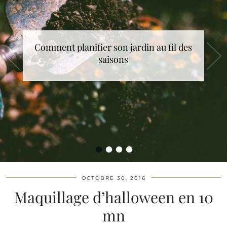
Comment choisir le cadeau de Noël idéal
Comment planifier son jardin au fil des
saisons
?
•
•
•
•
OCTOBRE 30, 2016
Maquillage d’halloween en 10
mn