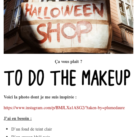
Ça vous plaît ?
Voici la photo dont je me suis inspirée :
https://www.instagram.com/p/BMJLXa1ASG2/?taken-by=plumedaure
J’ai eu besoin :
D’un fond de teint clair
D’un crayon khôl noir