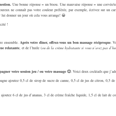
uestion.
Une bonne réponse = un bisou. Une mauvaise réponse = une corvée/un
ureux ne connaît pas votre couleur préférée, par exemple, écrivez sur un carr
r lui donner un jour où cela vous arrange! 😀
cité !
Après votre dîner, offrez-vous un bon massage réciproque
ndre ensemble.
. V
ue relaxante
, et de l’huile (
ou de la crème hydratante si vous n’avez pas d’hu
agner votre session jeu / ou votre massage 🙂
. Voici deux cocktails que j’ad
e ajoutez 0,5 cl de sirop de sucre de canne, 0,5 cl de jus de citron, 0,5 de c
ajoutez 6 cl de jus d’ananas, 3 cl de crème fraîche liquide, 1,5 cl de lait de