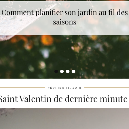
Comment choisir le cadeau de Noël idéa
Comment planifier son jardin au fil des
saisons
?
•
•
•
•
FÉVRIER 13, 2018
Saint Valentin de dernière minute