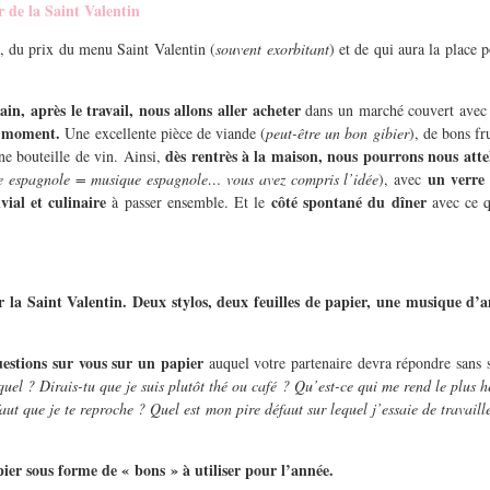
r de la Saint Valentin
, du prix du menu Saint Valentin (
souvent exorbitant
) et de qui aura la place 
in, après le travail,
nous allons aller acheter
dans un marché couvert avec 
le moment.
Une excellente pièce de viande (
peut-être un bon gibier
), de bons fr
dès rentrès à la maison, nous pourrons nous atte
nne bouteille de vin. Ainsi,
un verre
pe espagnole = musique espagnole… vous avez compris l’idée
), avec
ial et culinaire
côté spontané du dîner
à passer ensemble. Et le
avec ce q
r la Saint Valentin.
Deux stylos, deux feuilles de papier, une musique d’
uestions sur vous sur un papier
auquel votre partenaire devra répondre sans 
uel ? Dirais-tu que je suis plutôt thé ou café ? Qu’est-ce qui me rend le plus h
aut que je te reproche ? Quel est mon pire défaut sur lequel j’essaie de travaill
apier sous forme de « bons » à utiliser pour l’année.