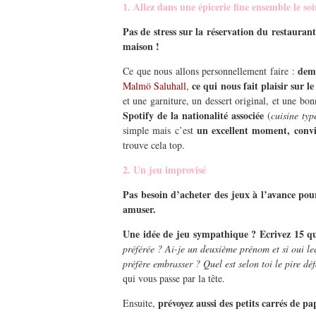
1. Allez dans une épicerie fine ensemble le soi
Pas de stress sur la réservation du restaurant
maison !
dema
Ce que nous allons personnellement faire :
ce qui nous fait plaisir sur 
Malmö Saluhall
,
et une garniture, un dessert original, et une bo
Spotify de la nationalité associée
(
cuisine ty
un excellent moment, conviv
simple mais c’est
trouve cela top.
2. Un jeu improvisé
Pas besoin d’acheter des jeux à l’avance pou
amuser.
Une idée de jeu sympathique ?
Ecrivez 15 q
préférée ? Ai-je un deuxième prénom et si oui leq
préfère embrasser ? Quel est selon toi le pire déf
qui vous passe par la tête.
prévoyez aussi des petits carrés de p
Ensuite,