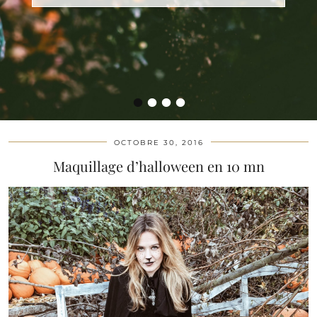
•
•
•
•
OCTOBRE 30, 2016
Maquillage d’halloween en 10 mn