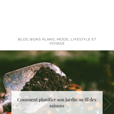
BLOG BONS PLANS, MODE, LIFESTYLE ET
VOYAGE
Comment choisir le cadeau de Noël idéal
Comment planifier son jardin au fil des
saisons
?